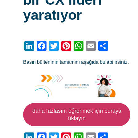
yaratıyor
LinkedIn
Facebook
Twitter
Pinterest
WhatsApp
Email
Share
Basın bülteninin tamamını aşağıda bulabilirsiniz.
daha fazlasını öğrenmek için buraya
tıklayın
LinkedIn
Facebook
Twitter
Pinterest
WhatsApp
Email
Share