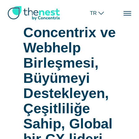
TR
Concentrix ve
Webhelp
Birleşmesi,
Büyümeyi
Destekleyen,
Çeşitliliğe
Sahip, Global
bir CX lideri