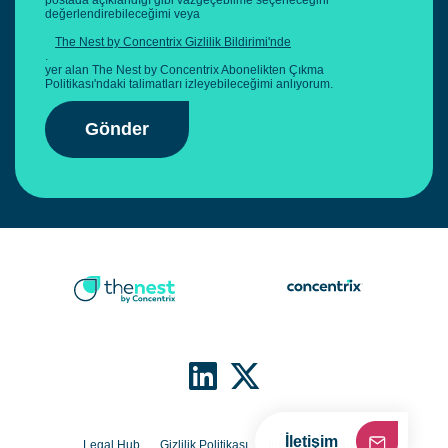
postada açıklandığı gibi vazgeçebilme seçeneceğini
değerlendirebileceğimi veya
The Nest by Concentrix Gizlilik Bildirimi'nde
.
yer alan The Nest by Concentrix Abonelikten Çıkma
Politikası'ndaki talimatları izleyebileceğimi anlıyorum.
Gönder
İletişim
Legal Hub
Gizlilik Politikası
Investor Relations